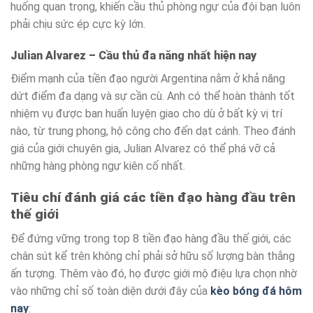
huống quan trọng, khiến cầu thủ phòng ngự của đội bạn luôn
phải chịu sức ép cực kỳ lớn.
Julian Alvarez – Cầu thủ đa năng nhất hiện nay
Điểm mạnh của tiền đạo người Argentina nằm ở khả năng
dứt điểm đa dạng và sự cần cù. Anh có thể hoàn thành tốt
nhiệm vụ được ban huấn luyện giao cho dù ở bất kỳ vị trí
nào, từ trung phong, hộ công cho đến dạt cánh. Theo đánh
giá của giới chuyên gia, Julian Alvarez có thể phá vỡ cả
những hàng phòng ngự kiên cố nhất.
Tiêu chí đánh giá các tiền đạo hàng đầu trên
thế giới
Để đứng vững trong top 8 tiền đạo hàng đầu thế giới, các
chân sút kể trên không chỉ phải sở hữu số lượng bàn thắng
ấn tượng. Thêm vào đó, họ được giới mộ điệu lựa chọn nhờ
vào những chỉ số toàn diện dưới đây của
kèo bóng đá hôm
nay
: