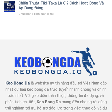
Thuật
Chiến Thuật Tiki-Taka Là Gì? Cách Hoạt Động Và
Và
Thiếu
05
Gegen-
Nghệ
Áp Dụng Đúng
Th5
pressing
Thuật
Chức năng bình luận bị tắt
ở
Là
Kiểm
Chiến
Gì
Soát
Thuật
Và
Bóng
Tiki-
Các
Taka
Nguyên
Là
Tắc
Gì?
Cốt
Cách
Lõi
Hoạt
Động
Và
Áp
Dụng
Đúng
Kèo Bóng Đá
là website uy tín hàng đầu tại Việt Nam cập
nhật dữ liệu kèo bóng đá trực tuyến nhanh chóng và chính
xác nhất. Với giao diện thân thiện, thông tin đa dạng, và
phân tích chi tiết,
Keo Bong Da
mang đến cho người dùng
trải nghiệm tối ưu, hỗ trợ đắc lực trong việc theo dõi và dự