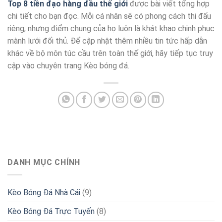
Top 8 tiền đạo hàng đầu thế giới
được bài viết tổng hợp
chi tiết cho bạn đọc. Mỗi cá nhân sẽ có phong cách thi đấu
riêng, nhưng điểm chung của họ luôn là khát khao chinh phục
mành lưới đối thủ. Để cập nhật thêm nhiều tin tức hấp dẫn
khác về bộ môn túc cầu trên toàn thế giới, hãy tiếp tục truy
cập vào chuyên trang Kèo bóng đá.
DANH MỤC CHÍNH
Kèo Bóng Đá Nhà Cái
(9)
Kèo Bóng Đá Trực Tuyến
(8)