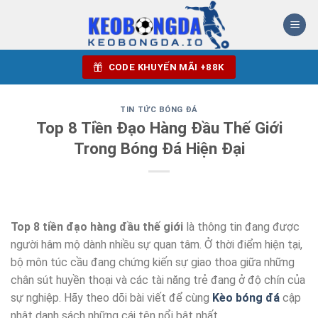
Bỏ
qua
nội
dung
CODE KHUYẾN MÃI +88K
TIN TỨC BÓNG ĐÁ
Top 8 Tiền Đạo Hàng Đầu Thế Giới
Trong Bóng Đá Hiện Đại
Top 8 tiền đạo hàng đầu thế giới
là thông tin đang được
người hâm mộ dành nhiều sự quan tâm. Ở thời điểm hiện tại,
bộ môn túc cầu đang chứng kiến sự giao thoa giữa những
chân sút huyền thoại và các tài năng trẻ đang ở độ chín của
sự nghiệp. Hãy theo dõi bài viết để cùng
Kèo bóng đá
cập
nhật danh sách những cái tên nổi bật nhất.