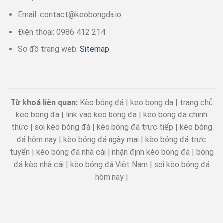
Email:
contact@keobongda.io
Điện thoại:
0986 412 214
Sơ đồ trang web:
Sitemap
Từ khoá liên quan:
Kèo bóng đá | keo bong da | trang chủ
kèo bóng đá | link vào kèo bóng đá | kèo bóng đá chính
thức | soi kèo bóng đá | kèo bóng đá trực tiếp |
kèo bóng
đá hôm nay
| kèo bóng đá ngày mai | kèo bóng đá trực
tuyến | kèo bóng đá nhà cái | nhận định kèo bóng đá | bóng
đá kèo nhà cái | kèo bóng đá Việt Nam | soi kèo bóng đá
hôm nay |