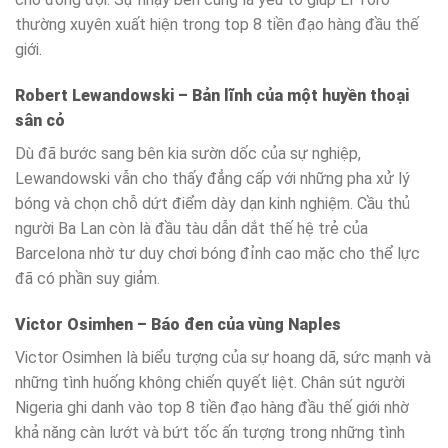
thường xuyên xuất hiện trong top 8 tiền đạo hàng đầu thế
giới.
Robert Lewandowski – Bản lĩnh của một huyền thoại
sân cỏ
Dù đã bước sang bên kia sườn dốc của sự nghiệp,
Lewandowski vẫn cho thấy đẳng cấp với những pha xử lý
bóng và chọn chỗ dứt điểm dày dạn kinh nghiệm. Cầu thủ
người Ba Lan còn là đầu tàu dẫn dắt thế hệ trẻ của
Barcelona nhờ tư duy chơi bóng đỉnh cao mặc cho thể lực
đã có phần suy giảm.
Victor Osimhen – Báo đen của vùng Naples
Victor Osimhen là biểu tượng của sự hoang dã, sức mạnh và
những tình huống không chiến quyết liệt. Chân sút người
Nigeria ghi danh vào top 8 tiền đạo hàng đầu thế giới nhờ
khả năng càn lướt và bứt tốc ấn tượng trong những tình