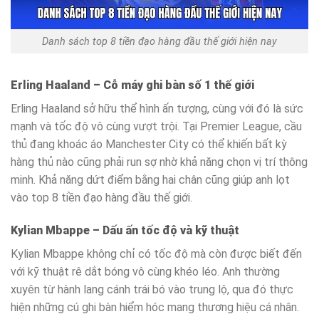
Danh sách top 8 tiền đạo hàng đầu thế giới hiện nay
Erling Haaland – Cỗ máy ghi bàn số 1 thế giới
Erling Haaland sở hữu thể hình ấn tượng, cùng với đó là sức
mạnh và tốc độ vô cùng vượt trội. Tại Premier League, cầu
thủ đang khoác áo Manchester City có thể khiến bất kỳ
hàng thủ nào cũng phải run sợ nhờ khả năng chọn vị trí thông
minh. Khả năng dứt điểm bằng hai chân cũng giúp anh lọt
vào top 8 tiền đạo hàng đầu thế giới.
Kylian Mbappe – Dấu ấn tốc độ và kỹ thuật
Kylian Mbappe không chỉ có tốc độ mà còn được biết đến
với kỹ thuật rê dắt bóng vô cùng khéo léo. Anh thường
xuyên từ hành lang cánh trái bó vào trung lộ, qua đó thực
hiện những cú ghi bàn hiểm hóc mang thương hiệu cá nhân.