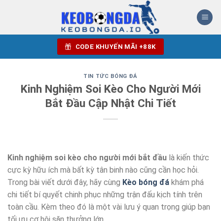
Bỏ
qua
nội
dung
CODE KHUYẾN MÃI +88K
TIN TỨC BÓNG ĐÁ
Kinh Nghiệm Soi Kèo Cho Người Mới
Bắt Đầu Cập Nhật Chi Tiết
Kinh nghiệm soi kèo cho người mới bắt đầu
là kiến thức
cực kỳ hữu ích mà bất kỳ tân binh nào cũng cần học hỏi.
Trong bài viết dưới đây, hãy cùng
Kèo bóng đá
khám phá
chi tiết bí quyết chinh phục những trận đấu kịch tính trên
toàn cầu. Kèm theo đó là một vài lưu ý quan trọng giúp bạn
tối ưu cơ hội săn thưởng lớn.