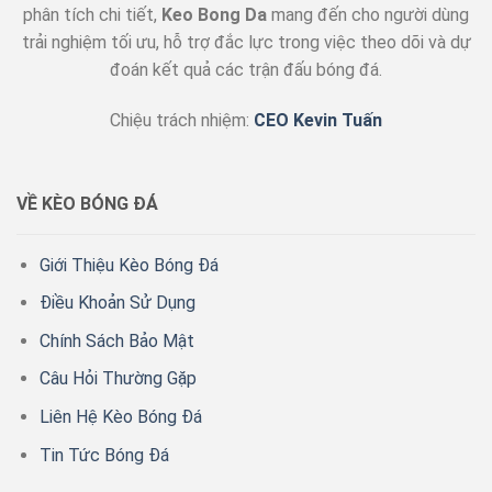
phân tích chi tiết,
Keo Bong Da
mang đến cho người dùng
trải nghiệm tối ưu, hỗ trợ đắc lực trong việc theo dõi và dự
đoán kết quả các trận đấu bóng đá.
Chiệu trách nhiệm:
CEO Kevin Tuấn
VỀ KÈO BÓNG ĐÁ
Giới Thiệu Kèo Bóng Đá
Điều Khoản Sử Dụng
Chính Sách Bảo Mật
Câu Hỏi Thường Gặp
Liên Hệ Kèo Bóng Đá
Tin Tức Bóng Đá