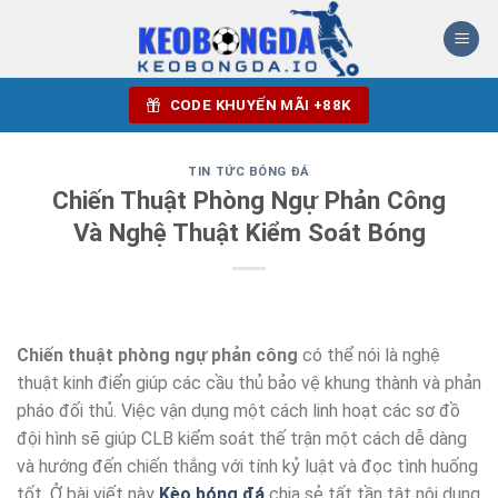
Bỏ
qua
nội
dung
CODE KHUYẾN MÃI +88K
TIN TỨC BÓNG ĐÁ
Chiến Thuật Phòng Ngự Phản Công
Và Nghệ Thuật Kiểm Soát Bóng
Chiến thuật phòng ngự phản công
có thể nói là nghệ
thuật kinh điển giúp các cầu thủ bảo vệ khung thành và phản
pháo đối thủ. Việc vận dụng một cách linh hoạt các sơ đồ
đội hình sẽ giúp CLB kiểm soát thế trận một cách dễ dàng
và hướng đến chiến thắng với tính kỷ luật và đọc tình huống
tốt. Ở bài viết này
Kèo bóng đá
chia sẻ tất tần tật nội dung