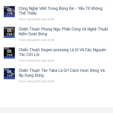
Kinh
Nghiệm
Công Nghệ VAR Trong Bóng Đá – Yếu Tố Không
05
Soi
Thể Thiếu
Th5
Kèo
Chức năng bình luận bị tắt
ở
Cho
Công
Người
Nghệ
Chiến Thuật Phòng Ngự Phản Công Và Nghệ Thuật
Mới
05
VAR
Bắt
Kiểm Soát Bóng
Th5
Trong
Đầu
Chức năng bình luận bị tắt
ở
Bóng
Cập
Chiến
Đá
Nhật
Thuật
Chiến Thuật Gegen-pressing Là Gì Và Các Nguyên
–
Chi
05
Phòng
Yếu
Tắc Cốt Lõi
Tiết
Th5
Ngự
Tố
Chức năng bình luận bị tắt
ở
Phản
Không
Chiến
Công
Thể
Thuật
Chiến Thuật Tiki-Taka Là Gì? Cách Hoạt Động Và
Và
Thiếu
05
Gegen-
Nghệ
Áp Dụng Đúng
Th5
pressing
Thuật
Chức năng bình luận bị tắt
ở
Là
Kiểm
Chiến
Gì
Soát
Thuật
Và
Bóng
Tiki-
Các
Taka
Nguyên
Là
Tắc
Gì?
Cốt
Cách
Lõi