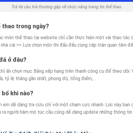
Trả lời câu hỏi thường gặp về chức năng trang tin thể thao
ể thao trong ngày?
c môn thể thao tại website chỉ cần thực hiện một vài thao tác đ
 nhà cái => Lựa chọn môn thi đấu đấu cùng cặp trận quan tâm đ
 đá ở đâu?
chỉ ấn chọn mục Bảng xếp hạng trên thanh công cụ để theo dõi. V
ải, tỷ lệ thắng gần nhất, phong độ, tổng điểm,…
 bố khi nào?
 anh em dễ dàng tra cứu chỉ với một chạm cực nhanh. Lúc này bạn 
 ra người hâm mộ túc cầu cũng dễ dàng update những thông tin li