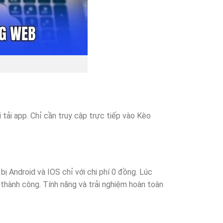
 tải app. Chỉ cần truy cập trực tiếp vào Kèo
bị Android và IOS chỉ với chi phí 0 đồng. Lúc
thành công. Tính năng và trải nghiệm hoàn toàn