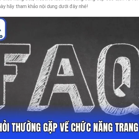
này hãy tham khảo nội dung dưới đây nhé!