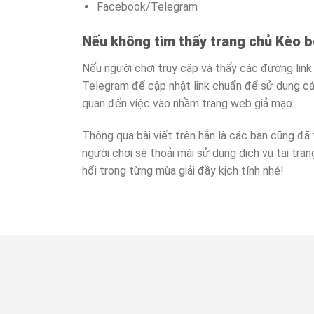
Facebook/Telegram
Nếu không tìm thấy trang chủ Kèo b
Nếu người chơi truy cập và thấy các đường link
Telegram để cập nhật link chuẩn để sử dụng các 
quan đến việc vào nhầm trang web giả mạo.
Thông qua bài viết trên hẳn là các bạn cũng đã
người chơi sẽ thoải mái sử dụng dịch vụ tại tr
hổi trong từng mùa giải đầy kịch tính nhé!