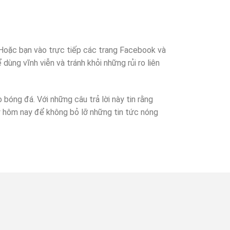
. Hoặc bạn vào trực tiếp các trang Facebook và
ùng vĩnh viễn và tránh khỏi những rủi ro liên
bóng đá. Với những câu trả lời này tin rằng
ay hôm nay để không bỏ lỡ những tin tức nóng