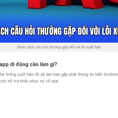
Danh sách câu hỏi thường gặp đối với lỗi xuất hiện
e/app di động cần làm gì?
ệ thống xuất hiện lỗi sẽ làm bạn gặp phải thông tin hiển thị khô
được hỗ trợ khắc phục sự cố qua: