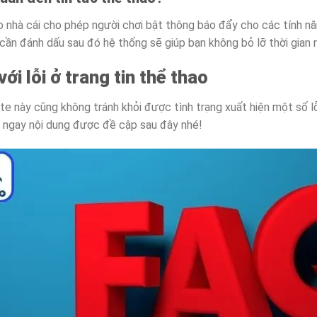
èo nhà cái cho phép người chơi bật thông báo đẩy cho các tính nă
 cần đánh dấu sau đó hệ thống sẽ giúp bạn không bỏ lỡ thời gian r
ới lỗi ở trang tin thể thao
ite này cũng không tránh khỏi được tình trạng xuất hiện một số l
 ngay nội dung được đề cập sau đây nhé!