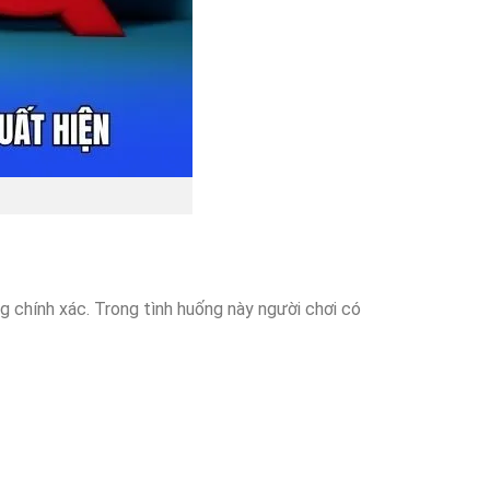
ng chính xác. Trong tình huống này người chơi có