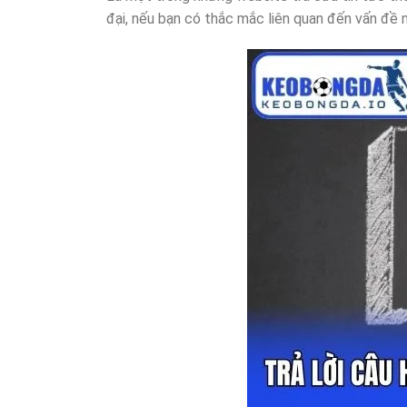
đại, nếu bạn có thắc mắc liên quan đến vấn đề 