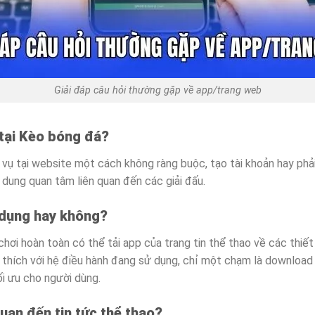
Giải đáp câu hỏi thường gặp về app/trang web
 tại Kèo bóng đá?
vụ tại website một cách không ràng buộc, tạo tài khoản hay phải
 dung quan tâm liên quan đến các giải đấu.
ử dụng hay không?
hơi hoàn toàn có thể tải app của trang tin thể thao về các thiết 
thích với hệ điều hành đang sử dụng, chỉ một chạm là download 
i ưu cho người dùng.
uan đến tin tức thể thao?