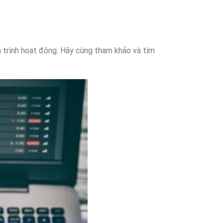
uá trình hoạt động. Hãy cùng tham khảo và tìm