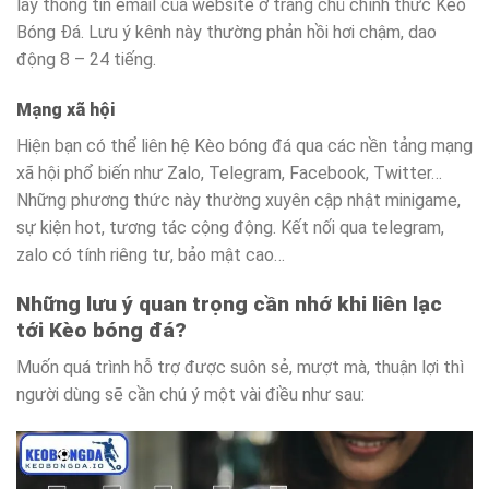
lấy thông tin email của website ở trang chủ chính thức Kèo
Bóng Đá. Lưu ý kênh này thường phản hồi hơi chậm, dao
động 8 – 24 tiếng.
Mạng xã hội
Hiện bạn có thể liên hệ Kèo bóng đá qua các nền tảng mạng
xã hội phổ biến như Zalo, Telegram, Facebook, Twitter…
Những phương thức này thường xuyên cập nhật minigame,
sự kiện hot, tương tác cộng động. Kết nối qua telegram,
zalo có tính riêng tư, bảo mật cao…
Những lưu ý quan trọng cần nhớ khi liên lạc
tới Kèo bóng đá?
Muốn quá trình hỗ trợ được suôn sẻ, mượt mà, thuận lợi thì
người dùng sẽ cần chú ý một vài điều như sau: