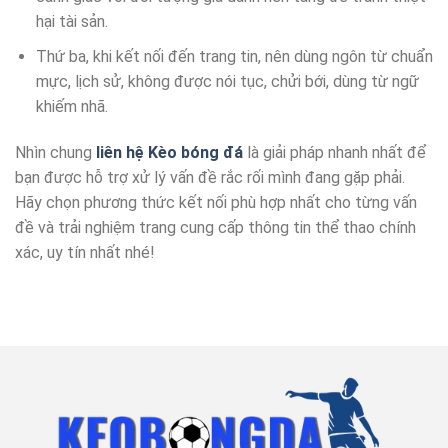
hại tài sản.
Thứ ba, khi kết nối đến trang tin, nên dùng ngôn từ chuẩn
mực, lịch sử, không được nói tục, chửi bới, dùng từ ngữ
khiếm nhã.
Nhìn chung
liên hệ Kèo bóng đá
là giải pháp nhanh nhất để
bạn được hỗ trợ xử lý vấn đề rắc rối mình đang gặp phải.
Hãy chọn phương thức kết nối phù hợp nhất cho từng vấn
đề và trải nghiệm trang cung cấp thông tin thể thao chính
xác, uy tín nhất nhé!