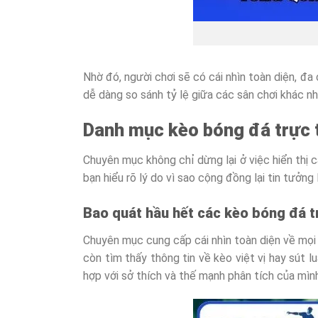
Nhờ đó, người chơi sẽ có cái nhìn toàn diện, đa 
dễ dàng so sánh tỷ lệ giữa các sân chơi khác nha
Danh mục kèo bóng đá trực 
Chuyên mục không chỉ dừng lại ở việc hiển thị 
bạn hiểu rõ lý do vì sao cộng đồng lại tin tưởng
Bao quát hầu hết các kèo bóng đá t
Chuyên mục cung cấp cái nhìn toàn diện về mọi l
còn tìm thấy thông tin về kèo việt vị hay sút 
hợp với sở thích và thế mạnh phân tích của mình