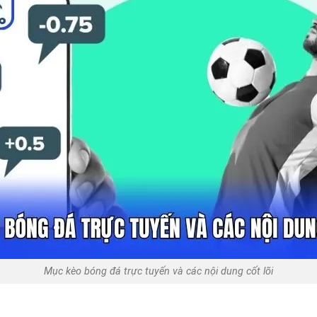
Mục kèo bóng đá trực tuyến và các nội dung cốt lõi