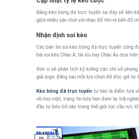
Cập nhật tỷ lệ kèo cược
Bảng kèo bóng đá trực tuyến tại đây sẽ liên kế
giữa nhiều sân chơi với nhau để tìm ra bến đỗ 
Nhận định soi kèo
Các bản tin soi kèo bóng đá trực tuyến cũng đ
bài soi kèo Châu Á, tài xỉu hay Châu Âu dựa trê
Đơn vị sẽ phân tích kỹ lưỡng các chỉ số phong 
giải logic đằng sau mỗi lựa chọn để độc giả tự t
Kèo bóng đá trực tuyến
tự hào là điểm tựa v
về mọi mặt, trang tin hứa hẹn đem lại trải ng
đầu tư béo bở nào trong thế giới túc cầu rực lử
05