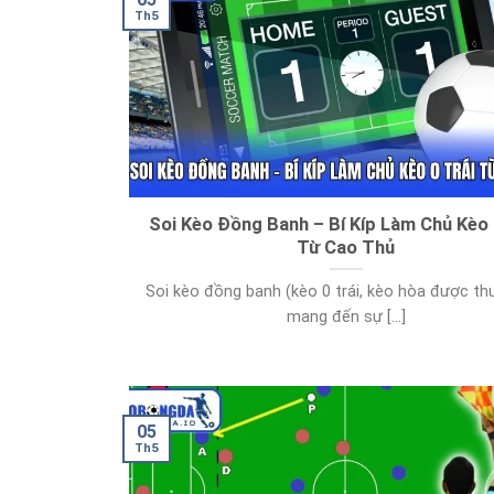
Th5
Soi Kèo Đồng Banh – Bí Kíp Làm Chủ Kèo 
Từ Cao Thủ
Soi kèo đồng banh (kèo 0 trái, kèo hòa được th
mang đến sự [...]
05
Th5