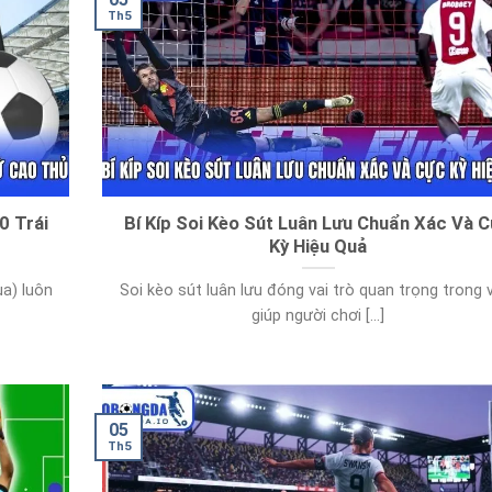
Th5
0 Trái
Bí Kíp Soi Kèo Sút Luân Lưu Chuẩn Xác Và 
Kỳ Hiệu Quả
ua) luôn
Soi kèo sút luân lưu đóng vai trò quan trọng trong 
giúp người chơi [...]
05
Th5