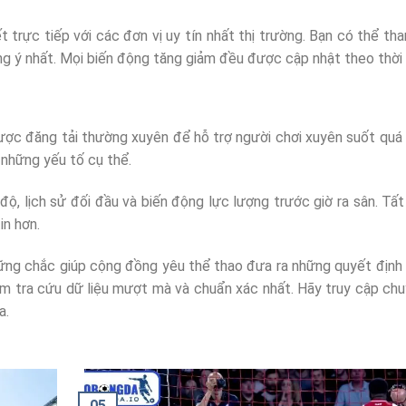
t trực tiếp với các đơn vị uy tín nhất thị trường. Bạn có thể t
ưng ý nhất. Mọi biến động tăng giảm đều được cập nhật theo thời
ược đăng tải thường xuyên để hỗ trợ người chơi xuyên suốt quá t
n những yếu tố cụ thể.
độ, lịch sử đối đầu và biến động lực lượng trước giờ ra sân. Tấ
in hơn.
ững chắc giúp cộng đồng yêu thể thao đưa ra những quyết định 
hiệm tra cứu dữ liệu mượt mà và chuẩn xác nhất. Hãy truy cập ch
a.
05