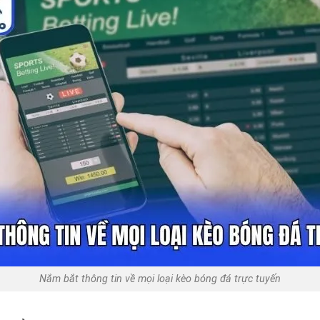
Nắm bắt thông tin về mọi loại kèo bóng đá trực tuyến