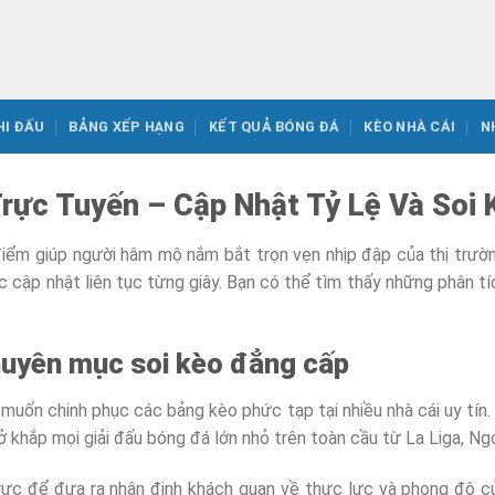
HI ĐẤU
BẢNG XẾP HẠNG
KẾT QUẢ BÓNG ĐÁ
KÈO NHÀ CÁI
N
rực Tuyến – Cập Nhật Tỷ Lệ Và Soi
ểm giúp người hâm mộ nắm bắt trọn vẹn nhịp đập của thị trườn
ợc cập nhật liên tục từng giây. Bạn có thể tìm thấy những phân t
huyên mục soi kèo đẳng cấp
uốn chinh phục các bảng kèo phức tạp tại nhiều nhà cái uy tín.
 khắp mọi giải đấu bóng đá lớn nhỏ trên toàn cầu từ La Liga, Ngoạ
trực để đưa ra nhận định khách quan về thực lực và phong độ 