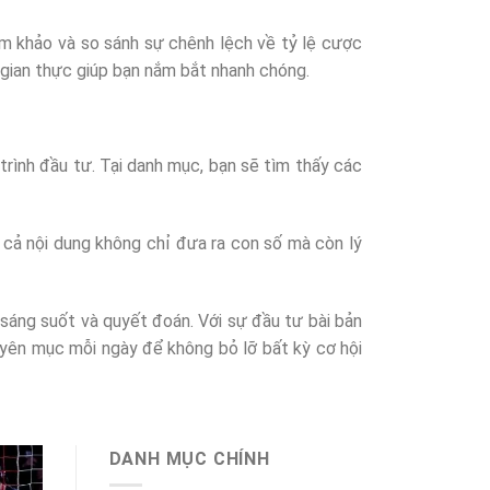
ham khảo và so sánh sự chênh lệch về tỷ lệ cược
 gian thực giúp bạn nắm bắt nhanh chóng.
rình đầu tư. Tại danh mục, bạn sẽ tìm thấy các
t cả nội dung không chỉ đưa ra con số mà còn lý
sáng suốt và quyết đoán. Với sự đầu tư bài bản
uyên mục mỗi ngày để không bỏ lỡ bất kỳ cơ hội
DANH MỤC CHÍNH