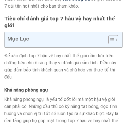
7 cái tên hot nhất cho bạn tham khảo.
Tiêu chí đánh giá top 7 hậu vệ hay nhất thế
giới
Mục Lục
Để xác định top 7 hậu vệ hay nhất thế giới cần dựa trên
những tiêu chí rõ ràng thay vì đánh giá cảm tính. Điều này
giúp đảm bảo tính khách quan và phù hợp với thực tế thi
đấu.
Khả năng phòng ngự
Khả năng phòng ngự là yếu tố cốt lõi mà một hậu vệ giỏi
cần phải có. Những cầu thủ có kỹ năng tạt bóng, đọc tình
huống và chọn vị trí tốt sẽ luôn tạo ra sự khác biệt. Đây là
nền tảng giúp họ góp mặt trong top 7 hậu vệ hay nhất thế