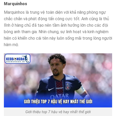
Marquinhos
Marquinhos là trung vệ toàn diện với khả năng phòng ngự
chắc chắn và phát động tấn công cực tốt. Anh cũng là thủ
lĩnh ở hàng chủ đã tạo nên tầm ảnh hưởng lớn cho các đội
bóng anh tham gia. Nhìn chung, sự linh hoạt và kinh nghiệm
hiện có khiến cho cái tên này luôn sống mãi trong lòng người
hâm mộ.
Giới thiệu top 7 hậu vệ hay nhất thế giới