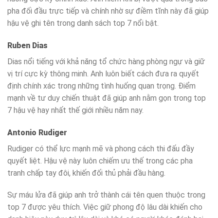
pha đối đầu trực tiếp và chính nhờ sự điềm tĩnh này đã giúp
hậu vệ ghi tên trong danh sách top 7 nổi bật.
Ruben Dias
Dias nổi tiếng với khả năng tổ chức hàng phòng ngự và giữ
vị trí cực kỳ thông minh. Anh luôn biết cách đưa ra quyết
định chính xác trong những tình huống quan trọng. Điểm
mạnh về tư duy chiến thuật đã giúp anh nằm gọn trong top
7 hậu vệ hay nhất thế giới nhiều năm nay.
Antonio Rudiger
Rudiger có thể lực mạnh mẽ và phong cách thi đấu đầy
quyết liệt. Hậu vệ này luôn chiếm ưu thế trong các pha
tranh chấp tay đôi, khiến đối thủ phải đầu hàng.
Sự máu lửa đã giúp anh trở thành cái tên quen thuộc trong
top 7 được yêu thích. Việc giữ phong độ lâu dài khiến cho