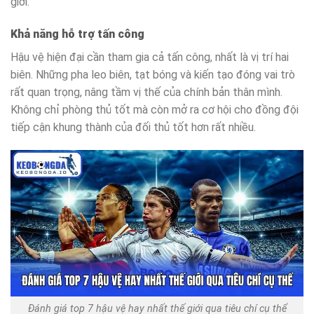
giới.
Khả năng hỗ trợ tấn công
Hậu vệ hiện đại cần tham gia cả tấn công, nhất là vị trí hai
biên. Những pha leo biên, tạt bóng và kiến tạo đóng vai trò
rất quan trọng, nâng tầm vị thế của chính bản thân mình.
Không chỉ phòng thủ tốt mà còn mở ra cơ hội cho đồng đội
tiếp cận khung thành của đối thủ tốt hơn rất nhiều.
Đánh giá top 7 hậu vệ hay nhất thế giới qua tiêu chí cụ thể