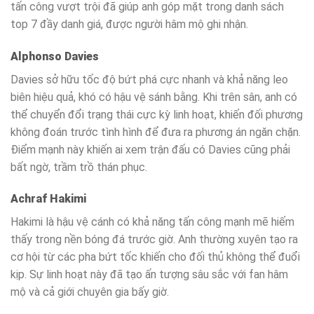
tấn công vượt trội đã giúp anh góp mặt trong danh sách
top 7 đầy danh giá, được người hâm mộ ghi nhận.
Alphonso Davies
Davies sở hữu tốc độ bứt phá cực nhanh và khả năng leo
biên hiệu quả, khó có hậu vệ sánh bằng. Khi trên sân, anh có
thể chuyển đổi trạng thái cực kỳ linh hoạt, khiến đối phương
không đoán trước tình hình để đưa ra phương án ngăn chặn.
Điểm mạnh này khiến ai xem trận đấu có Davies cũng phải
bất ngờ, trầm trồ thán phục.
Achraf Hakimi
Hakimi là hậu vệ cánh có khả năng tấn công mạnh mẽ hiếm
thấy trong nền bóng đá trước giờ. Anh thường xuyên tạo ra
cơ hội từ các pha bứt tốc khiến cho đối thủ không thể đuổi
kịp. Sự linh hoạt này đã tạo ấn tượng sâu sắc với fan hâm
mộ và cả giới chuyên gia bấy giờ.