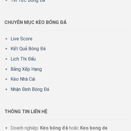
Tin Tức Bóng Đá
CHUYÊN MỤC KÈO BÓNG ĐÁ
Live Score
Kết Quả Bóng Đá
Lịch Thi Đấu
Bảng Xếp Hạng
Kèo Nhà Cái
Nhận Định Bóng Đá
THÔNG TIN LIÊN HỆ
Doanh nghiệp:
Kèo bóng đá
hoặc
Keo bong da