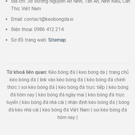
Địa chỉ:
38 Đường Nguyễn An Ninh, Tân An, Ninh Kiều, Cần
Thơ, Việt Nam
Email:
contact@keobongda.io
Điện thoại:
0986 412 214
Sơ đồ trang web:
Sitemap
Từ khoá liên quan:
Kèo bóng đá | keo bong da | trang chủ
kèo bóng đá | link vào kèo bóng đá | kèo bóng đá chính
thức | soi kèo bóng đá | kèo bóng đá trực tiếp |
kèo bóng
đá hôm nay
| kèo bóng đá ngày mai | kèo bóng đá trực
tuyến | kèo bóng đá nhà cái | nhận định kèo bóng đá | bóng
đá kèo nhà cái | kèo bóng đá Việt Nam | soi kèo bóng đá
hôm nay |