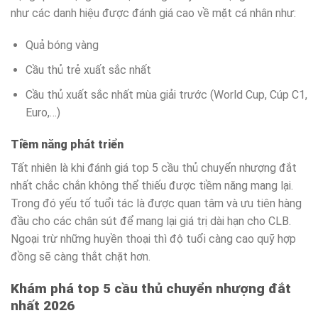
như các danh hiệu được đánh giá cao về mặt cá nhân như:
Quả bóng vàng
Cầu thủ trẻ xuất sắc nhất
Cầu thủ xuất sắc nhất mùa giải trước (World Cup, Cúp C1,
Euro,…)
Tiềm năng phát triển
Tất nhiên là khi đánh giá top 5 cầu thủ chuyển nhượng đắt
nhất chắc chắn không thể thiếu được tiềm năng mang lại.
Trong đó yếu tố tuổi tác là được quan tâm và ưu tiên hàng
đầu cho các chân sút để mang lại giá trị dài hạn cho CLB.
Ngoại trừ những huyền thoại thì độ tuổi càng cao quỹ hợp
đồng sẽ càng thắt chặt hơn.
Khám phá top 5 cầu thủ chuyển nhượng đắt
nhất 2026