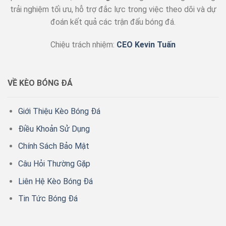
trải nghiệm tối ưu, hỗ trợ đắc lực trong việc theo dõi và dự
đoán kết quả các trận đấu bóng đá.
Chiệu trách nhiệm:
CEO Kevin Tuấn
VỀ KÈO BÓNG ĐÁ
Giới Thiệu Kèo Bóng Đá
Điều Khoản Sử Dụng
Chính Sách Bảo Mật
Câu Hỏi Thường Gặp
Liên Hệ Kèo Bóng Đá
Tin Tức Bóng Đá