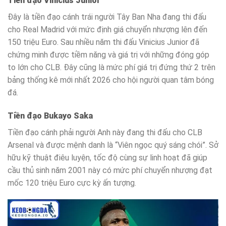
Tiền đạo Vinicius Junior
Đây là tiền đạo cánh trái người Tây Ban Nha đang thi đấu
cho Real Madrid với mức định giá chuyển nhượng lên đến
150 triệu Euro. Sau nhiều năm thi đấu Vinicius Junior đã
chứng minh được tiềm năng và giá trị với những đóng góp
to lớn cho CLB. Đây cũng là mức phí giá trị đứng thứ 2 trên
bảng thống kê mới nhất 2026 cho hội người quan tâm bóng
đá.
Tiền đạo Bukayo Saka
Tiền đạo cánh phải người Anh này đang thi đấu cho CLB
Arsenal và được mệnh danh là “Viên ngọc quý sáng chói”. Sở
hữu kỹ thuật điêu luyện, tốc độ cùng sự linh hoạt đã giúp
cầu thủ sinh năm 2001 này có mức phí chuyển nhượng đạt
mốc 120 triệu Euro cực kỳ ấn tượng.