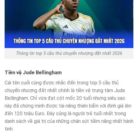
Thông tin top 5 cầu thủ chuyển nhượng đắt nhất 2026
Tiền vệ Jude Bellingham
Cái tên cuối cùng được nhắc đến trong top 5 cầu thủ
chuyển nhượng đắt nhất chính là tiền vệ trung tâm Jude
Bellingham. Chỉ vừa đạt cột mốc 20 tuổi nhưng siêu sao
này đã chứng minh được tài năng thiên bẩm với định giá lên
đến 120 triệu Euro. Đây cũng là người trẻ tuổi nhất trong
danh sách về giá trị của những chân sút tiềm năng nhất hành
tinh.