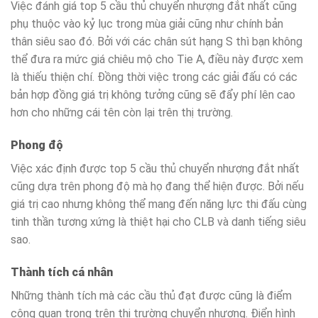
Việc đánh giá top 5 cầu thủ chuyển nhượng đắt nhất cũng
phụ thuộc vào kỷ lục trong mùa giải cũng như chính bản
thân siêu sao đó. Bởi với các chân sút hạng S thì bạn không
thể đưa ra mức giá chiêu mộ cho Tie A, điều này được xem
là thiếu thiện chí. Đồng thời việc trong các giải đấu có các
bản hợp đồng giá trị không tưởng cũng sẽ đẩy phí lên cao
hơn cho những cái tên còn lại trên thị trường.
Phong độ
Việc xác định được top 5 cầu thủ chuyển nhượng đắt nhất
cũng dựa trên phong độ mà họ đang thể hiện được. Bởi nếu
giá trị cao nhưng không thể mang đến năng lực thi đấu cùng
tinh thần tương xứng là thiệt hại cho CLB và danh tiếng siêu
sao.
Thành tích cá nhân
Những thành tích mà các cầu thủ đạt được cũng là điểm
cộng quan trọng trên thị trường chuyển nhượng. Điển hình