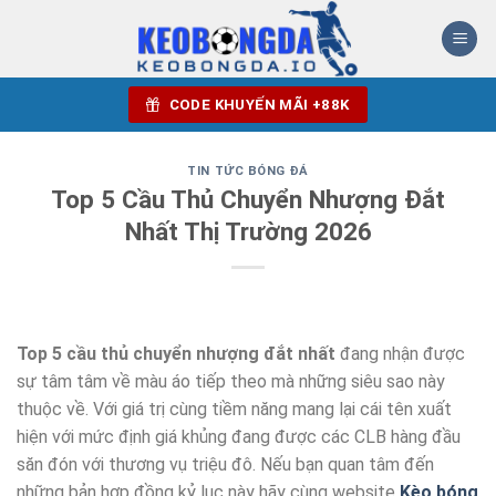
Bỏ
qua
nội
dung
CODE KHUYẾN MÃI +88K
TIN TỨC BÓNG ĐÁ
Top 5 Cầu Thủ Chuyển Nhượng Đắt
Nhất Thị Trường 2026
Top 5 cầu thủ chuyển nhượng đắt nhất
đang nhận được
sự tâm tâm về màu áo tiếp theo mà những siêu sao này
thuộc về. Với giá trị cùng tiềm năng mang lại cái tên xuất
hiện với mức định giá khủng đang được các CLB hàng đầu
săn đón với thương vụ triệu đô. Nếu bạn quan tâm đến
những bản hợp đồng kỷ lục này hãy cùng website
Kèo bóng