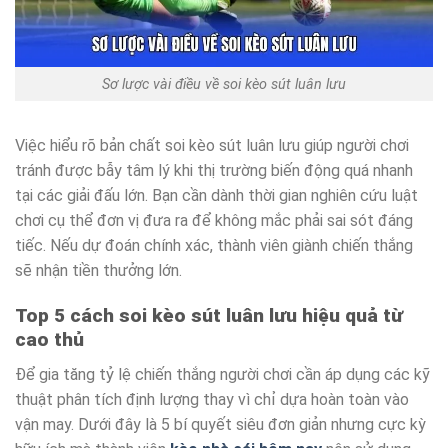
Sơ lược vài điều về soi kèo sút luân lưu
Việc hiểu rõ bản chất soi kèo sút luân lưu giúp người chơi
tránh được bẫy tâm lý khi thị trường biến động quá nhanh
tại các giải đấu lớn. Bạn cần dành thời gian nghiên cứu luật
chơi cụ thể đơn vị đưa ra để không mắc phải sai sót đáng
tiếc. Nếu dự đoán chính xác, thành viên giành chiến thắng
sẽ nhận tiền thưởng lớn.
Top 5 cách soi kèo sút luân lưu hiệu quả từ
cao thủ
Để gia tăng tỷ lệ chiến thắng người chơi cần áp dụng các kỹ
thuật phân tích định lượng thay vì chỉ dựa hoàn toàn vào
vận may. Dưới đây là 5 bí quyết siêu đơn giản nhưng cực kỳ