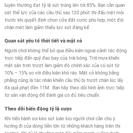
luyện thường đạt tỷ lệ sút trúng lên tới 85%. Bạn cần quan
sát thể lực của các cầu thủ sau 120 phút thi đấu mệt mỏi
trước khi quyết định chọn cửa đặt cược phù hợp, một đôi
chân mệt làm giảm thiểu lực sút đáng kể.
Quan sát yếu tố thời tiết và mặt cỏ
Người chơi không thể bỏ qua điều kiện ngoại cảnh tác động
trực tiếp đến quỹ đạo bay của trái bóng. Trời mưa khiến
mặt sân trơn trượt làm giảm độ chính xác của cú sút từ
10% – 15% so với điều kiện khô ráo. Mặt cỏ không bằng
phẳng cũng là tác nhân khiến cầu thủ bị trượt chân lúc lấy
đà quả phạt đền 11M. Bạn hãy theo dõi hình ảnh trực tiếp
từ sân vận động để đánh giá có đủ tiêu chuẩn.
Theo dõi biến động tỷ lệ cược
Khi tiến hành soi kèo sút luân lưu người chơi cần chú ý
hướng đi của dòng tiền lớn từ những khách hàng trên thị