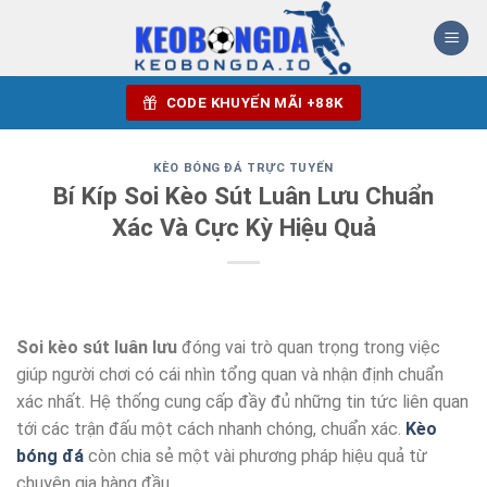
Bỏ
qua
nội
dung
CODE KHUYẾN MÃI +88K
KÈO BÓNG ĐÁ TRỰC TUYẾN
Bí Kíp Soi Kèo Sút Luân Lưu Chuẩn
Xác Và Cực Kỳ Hiệu Quả
Soi kèo sút luân lưu
đóng vai trò quan trọng trong việc
giúp người chơi có cái nhìn tổng quan và nhận định chuẩn
xác nhất. Hệ thống cung cấp đầy đủ những tin tức liên quan
tới các trận đấu một cách nhanh chóng, chuẩn xác.
Kèo
bóng đá
còn chia sẻ một vài phương pháp hiệu quả từ
chuyên gia hàng đầu.