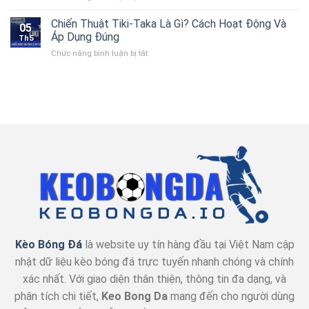
Không
Chiến
Công
Thể
Thuật
Chiến Thuật Tiki-Taka Là Gì? Cách Hoạt Động Và
Và
Thiếu
05
Gegen-
Nghệ
Áp Dụng Đúng
Th5
pressing
Thuật
Chức năng bình luận bị tắt
ở
Là
Kiểm
Chiến
Gì
Soát
Thuật
Và
Bóng
Tiki-
Các
Taka
Nguyên
Là
Tắc
Gì?
Cốt
Cách
Lõi
Hoạt
Động
Và
Áp
Dụng
Đúng
Kèo Bóng Đá
là website uy tín hàng đầu tại Việt Nam cập
nhật dữ liệu kèo bóng đá trực tuyến nhanh chóng và chính
xác nhất. Với giao diện thân thiện, thông tin đa dạng, và
phân tích chi tiết,
Keo Bong Da
mang đến cho người dùng