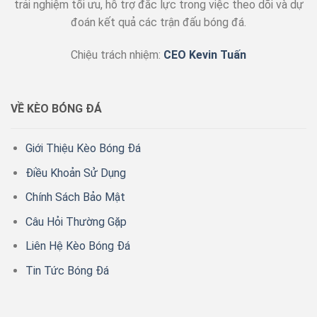
trải nghiệm tối ưu, hỗ trợ đắc lực trong việc theo dõi và dự
đoán kết quả các trận đấu bóng đá.
Chiệu trách nhiệm:
CEO Kevin Tuấn
VỀ KÈO BÓNG ĐÁ
Giới Thiệu Kèo Bóng Đá
Điều Khoản Sử Dụng
Chính Sách Bảo Mật
Câu Hỏi Thường Gặp
Liên Hệ Kèo Bóng Đá
Tin Tức Bóng Đá