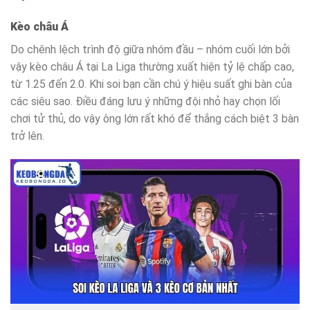
Kèo châu Á
Do chênh lệch trình độ giữa nhóm đầu – nhóm cuối lớn bởi
vậy kèo châu Á tại La Liga thường xuất hiện tỷ lệ chấp cao,
từ 1.25 đến 2.0. Khi soi bạn cần chú ý hiệu suất ghi bàn của
các siêu sao. Điều đáng lưu ý những đội nhỏ hay chọn lối
chơi tử thủ, do vậy ông lớn rất khó để thắng cách biệt 3 bàn
trở lên.