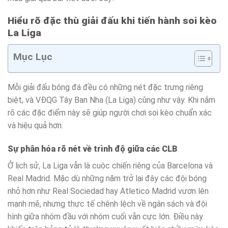
Hiểu rõ đặc thù giải đấu khi tiến hành soi kèo
La Liga
Mục Lục
Mỗi giải đấu bóng đá đều có những nét đặc trưng riêng
biệt, và VĐQG Tây Ban Nha (La Liga) cũng như vậy. Khi nắm
rõ các đặc điểm này sẽ giúp người chơi soi kèo chuẩn xác
và hiệu quả hơn:
Sự phân hóa rõ nét về trình độ giữa các CLB
Ở lịch sử, La Liga vẫn là cuộc chiến riêng của Barcelona và
Real Madrid. Mặc dù những năm trở lại đây các đội bóng
nhỏ hơn như Real Sociedad hay Atletico Madrid vươn lên
mạnh mẽ, nhưng thực tế chênh lệch về ngân sách và đội
hình giữa nhóm đầu với nhóm cuối vẫn cực lớn. Điều này