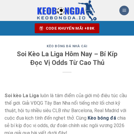
Bỏ
qua
nội
dung
CODE KHUYẾN MÃI +88K
KÈO BÓNG ĐÁ NHÀ CÁI
Soi Kèo La Liga Hôm Nay – Bí Kíp
Đọc Vị Odds Từ Cao Thủ
Soi kèo La Liga
luôn là tâm điểm của giới mộ điệu túc cầu
thế giới. Giải VĐQG Tây Ban Nha nổi tiếng nhờ lối chơi kỹ
thuật, hội tụ nhiều siêu CLB như Barcelona, Real Madrid với
cuộc đua kịch tính đến nghẹt thở. Cùng
Kèo bóng đá
chia
sẻ bí kíp đọc vị odds, dự đoán chính xác ngôi vương 2026
mùa giải qua bài viết dưới đây!