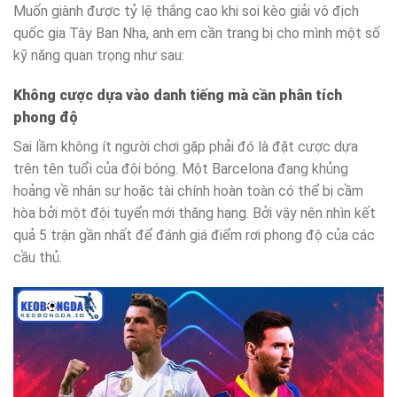
Muốn giành được tỷ lệ thắng cao khi soi kèo giải vô địch
quốc gia Tây Ban Nha, anh em cần trang bị cho mình một số
kỹ năng quan trọng như sau:
Không cược dựa vào danh tiếng mà cần phân tích
phong độ
Sai lầm không ít người chơi gặp phải đó là đặt cược dựa
trên tên tuổi của đội bóng. Một Barcelona đang khủng
hoảng về nhân sự hoặc tài chính hoàn toàn có thể bị cầm
hòa bởi một đội tuyển mới thăng hạng. Bởi vậy nên nhìn kết
quả 5 trận gần nhất để đánh giá điểm rơi phong độ của các
cầu thủ.