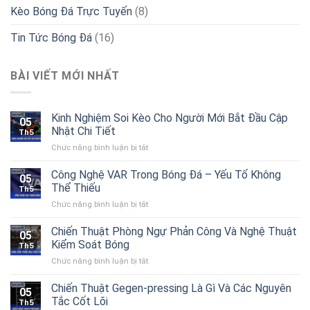
Kèo Bóng Đá Trực Tuyến
(8)
Tin Tức Bóng Đá
(16)
BÀI VIẾT MỚI NHẤT
Kinh Nghiệm Soi Kèo Cho Người Mới Bắt Đầu Cập
05
Nhật Chi Tiết
Th5
Chức năng bình luận bị tắt
ở
Kinh
Nghiệm
Công Nghệ VAR Trong Bóng Đá – Yếu Tố Không
05
Soi
Thể Thiếu
Th5
Kèo
Chức năng bình luận bị tắt
ở
Cho
Công
Người
Nghệ
Chiến Thuật Phòng Ngự Phản Công Và Nghệ Thuật
Mới
05
VAR
Bắt
Kiểm Soát Bóng
Th5
Trong
Đầu
Chức năng bình luận bị tắt
ở
Bóng
Cập
Chiến
Đá
Nhật
Thuật
Chiến Thuật Gegen-pressing Là Gì Và Các Nguyên
–
Chi
05
Phòng
Yếu
Tắc Cốt Lõi
Tiết
Th5
Ngự