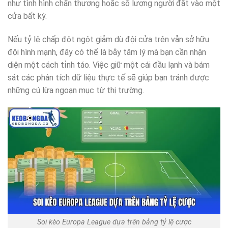
như tình hình chấn thương hoặc số lượng người đặt vào một
cửa bất kỳ.
Nếu tỷ lệ chấp đột ngột giảm dù đội cửa trên vẫn sở hữu
đội hình mạnh, đây có thể là bẫy tâm lý mà bạn cần nhận
diện một cách tỉnh táo. Việc giữ một cái đầu lạnh và bám
sát các phân tích dữ liệu thực tế sẽ giúp bạn tránh được
những cú lừa ngoạn mục từ thị trường.
Soi kèo Europa League dựa trên bảng tỷ lệ cược