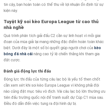
tin cậy, bạn hoàn toàn có thể thu về lợi nhuận ổn định từ sự
kiện này.
Tuyệt kỹ soi kèo Europa League từ cao thủ
nhà nghề
Quá trình phân tích giải đấu C2 cần sự linh hoạt vì mỗi giai
đoạn của mùa giải lại mang những đặc điểm hoàn toàn khác
biệt. Dưới đây là một số bí quyết giúp người chơi của
kèo
bóng đá nhà cái
nâng cao tỷ lệ chiến thắng khi tham gia
đặt cược.
Đánh giá động lực thi đấu
Động lực thi đấu của từng câu lạc bộ là yếu tố then chốt
cần xem xét khi soi kèo Europa League vì không phải đội
nào cũng đặt mục tiêu vô địch. Vài câu lạc bộ lớn thường ưu
tiên đấu trường quốc nội để tranh suất dự Cúp C1 mùa sau.
Điều đó dẫn đến việc tung ra đội hình dự bị.