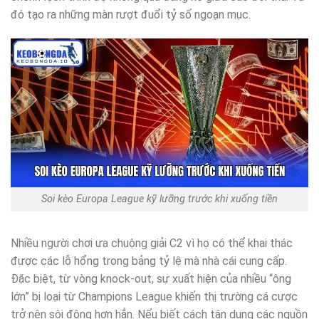
đó tạo ra những màn rượt đuổi tỷ số ngoạn mục.
Soi kèo Europa League kỹ lưỡng trước khi xuống tiền
Nhiều người chơi ưa chuộng giải C2 vì họ có thể khai thác
được các lỗ hổng trong bảng tỷ lệ mà nhà cái cung cấp.
Đặc biệt, từ vòng knock-out, sự xuất hiện của nhiều “ông
lớn” bị loại từ Champions League khiến thị trường cá cược
trở nên sôi động hơn hẳn. Nếu biết cách tận dụng các nguồn