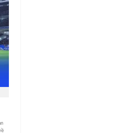
an
về