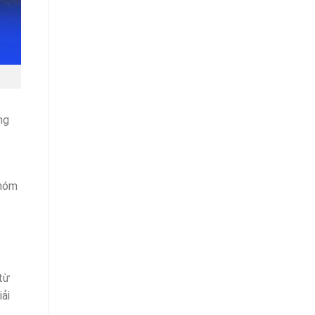
ng
nhóm
từ
ải