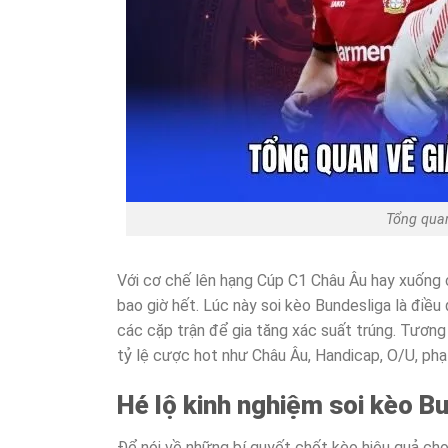
Tổng quan
Với cơ chế lên hạng Cúp C1 Châu Âu hay xuống c
bao giờ hết. Lúc này soi kèo Bundesliga là đi
các cặp trận để gia tăng xác suất trúng. Tương
tỷ lệ cược hot như Châu Âu, Handicap, O/U, phạ
Hé lộ kinh nghiệm soi kèo B
Để nói về những bí quyết chốt kèo hiệu quả cho