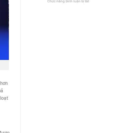
Chức năng bình luận bị tắt
ở
Gì
Bóng
Chiến
Và
Thuật
Các
Tiki-
Nguyên
Taka
Tắc
Là
Cốt
Gì?
Lõi
Cách
Hoạt
Động
Và
Áp
Dụng
Đúng
 hơn
uả
loạt
 được.